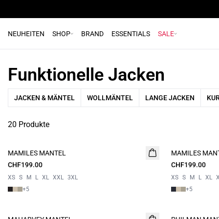
NEUHEITEN
SHOP
BRAND
ESSENTIALS
SALE
Funktionelle Jacken
JACKEN & MÄNTEL
WOLLMÄNTEL
LANGE JACKEN
KUR
20 Produkte
MAMILES MANTEL
NEUHEIT
MAMILES MAN
NEUHEIT
CHF199.00
CHF199.00
XS
S
M
L
XL
XXL
3XL
XS
S
M
L
XL
+
5
+
5