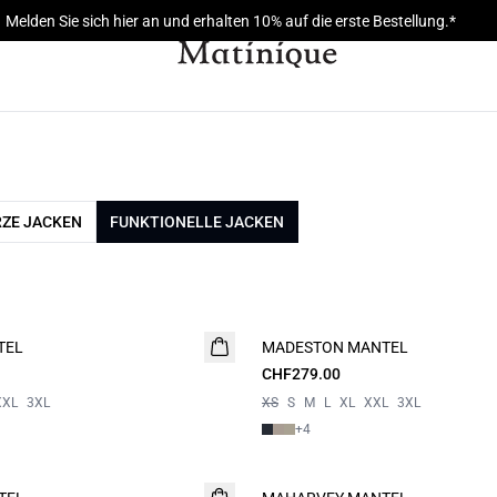
Melden Sie sich hier an und erhalten 10% auf die erste Bestellung.*
ZE JACKEN
FUNKTIONELLE JACKEN
TEL
MADESTON MANTEL
CHF279.00
XXL
3XL
XS
S
M
L
XL
XXL
3XL
+
4