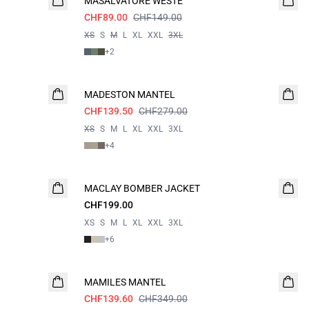
MASALVATORE WESTE
CHF89.00
CHF149.00
XS
S
M
L
XL
XXL
3XL
+
2
- 50%
MADESTON MANTEL
CHF139.50
CHF279.00
XS
S
M
L
XL
XXL
3XL
+
4
MACLAY BOMBER JACKET
NEUHEIT
CHF199.00
XS
S
M
L
XL
XXL
3XL
+
6
60%
MAMILES MANTEL
CHF139.60
CHF349.00