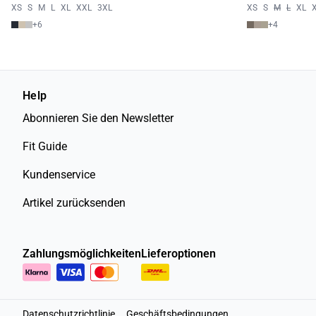
XS
S
M
L
XL
XXL
3XL
XS
S
M
L
XL
+
6
+
4
Help
Abonnieren Sie den Newsletter
Fit Guide
Kundenservice
Artikel zurücksenden
Zahlungsmöglichkeiten
Lieferoptionen
Datenschutzrichtlinie
Geschäftsbedingungen