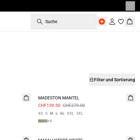
Suche
Einloggen
Ware
Filter und Sortierung
- 50%
MADESTON MANTEL
CHF139.50
CHF279.00
XS
S
M
L
XL
XXL
3XL
+
4
Campaign price