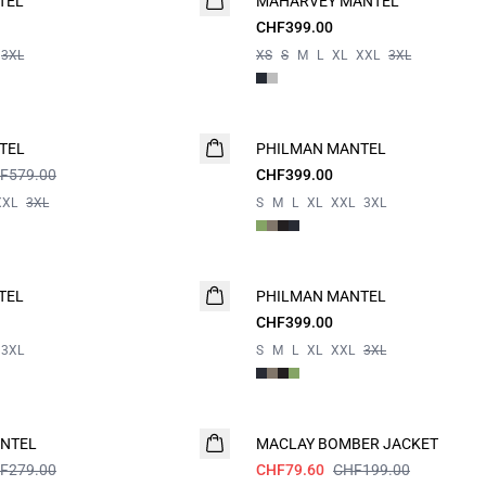
TEL
MAHARVEY MANTEL
NEUHEIT
CHF399.00
3XL
XS
S
M
L
XL
XXL
3XL
TEL
PHILMAN MANTEL
F579.00
CHF399.00
XXL
3XL
S
M
L
XL
XXL
3XL
TEL
PHILMAN MANTEL
CHF399.00
3XL
S
M
L
XL
XXL
3XL
60%
NTEL
MACLAY BOMBER JACKET
F279.00
CHF79.60
CHF199.00