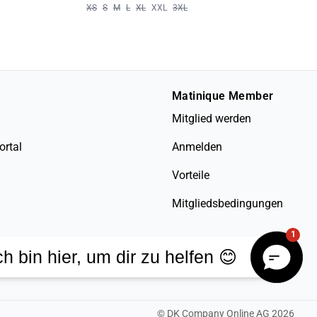
XS
S
M
L
XL
XXL
3XL
Matinique Member
Mitglied werden
ortal
Anmelden
Vorteile
Mitgliedsbedingungen
1
ch bin hier, um dir zu helfen 😊
©
DK Company Online AG
2026