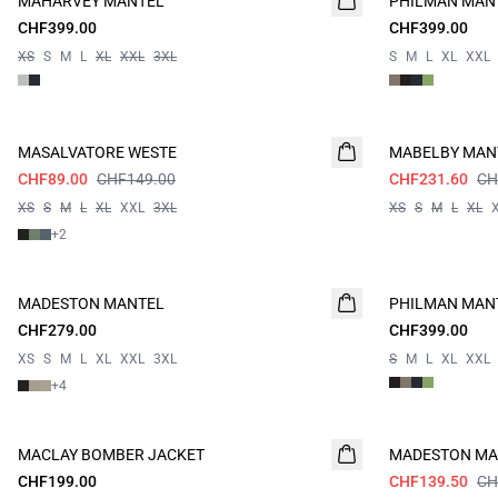
MAHARVEY MANTEL
PHILMAN MAN
CHF399.00
CHF399.00
XS
S
M
L
XL
XXL
3XL
S
M
L
XL
XXL
Campaign price
60%
MASALVATORE WESTE
MABELBY MAN
CHF89.00
CHF149.00
CHF231.60
CH
XS
S
M
L
XL
XXL
3XL
XS
S
M
L
XL
+
2
MADESTON MANTEL
PHILMAN MAN
CHF279.00
CHF399.00
XS
S
M
L
XL
XXL
3XL
S
M
L
XL
XXL
+
4
- 50%
MACLAY BOMBER JACKET
NEUHEIT
MADESTON MA
CHF199.00
CHF139.50
CH