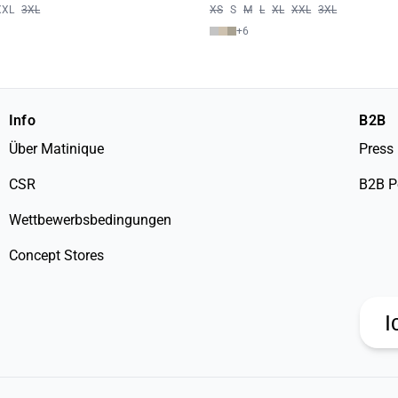
XXL
3XL
XS
S
M
L
XL
XXL
3XL
+
6
Info
B2B
Über Matinique
Press
CSR
B2B P
Wettbewerbsbedingungen
Concept Stores
I