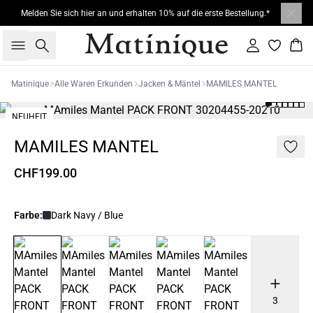
Melden Sie sich hier an und erhalten 10% auf die erste Bestellung.*
Suche
Einloggen
War
Matinique
Alle Waren Erkunden
Jacken & Mäntel
MAMILES MANTEL
NEUHEIT
MAMILES MANTEL
CHF199.00
Farbe:
Dark Navy / Blue
3