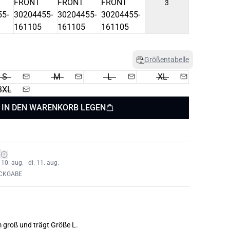
3
Größentabelle
S
M
L
XL
3XL
IN DEN WARENKORB LEGEN
*
0. aug. - di. 11. aug.
ÜCKGABE
m groß und trägt Größe L.