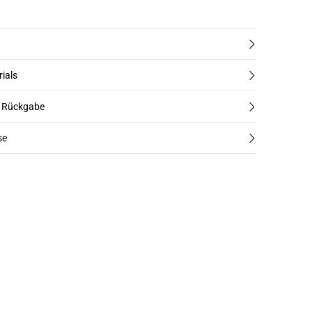
rials
d Rückgabe
se