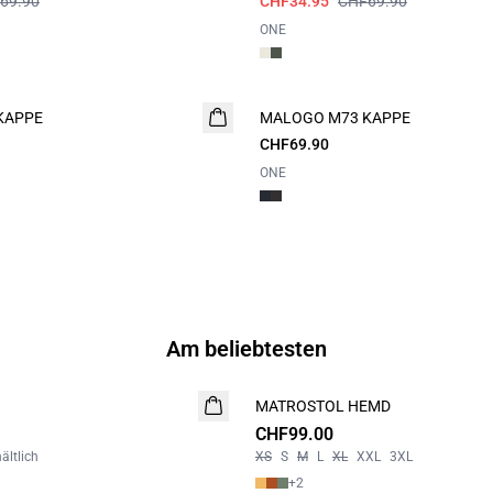
69.90
CHF34.95
CHF69.90
ONE
KAPPE
MALOGO M73 KAPPE
CHF69.90
ONE
Am beliebtesten
MATROSTOL HEMD
NEUHEIT
CHF99.00
2 FOR 190
ältlich
XS
S
M
L
XL
XXL
3XL
+
2