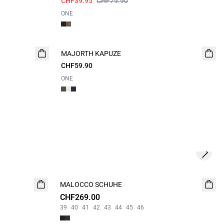
CHF39.95
CHF79.90
ONE
MAJORTH KAPUZE
NEUHEIT
CHF59.90
ONE
Next s
MALOCCO SCHUHE
NEUHEIT
CHF269.00
39
40
41
42
43
44
45
46