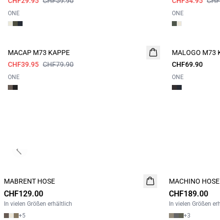
CHF29.95
CHF59.90
CHF34.95
CHF
ONE
ONE
- 50%
MACAP M73 KAPPE
MALOGO M73 
CHF39.95
CHF79.90
CHF69.90
ONE
ONE
Previous slide
MABRENT HOSE
NEUHEIT
MACHINO HOSE
NEUHEIT
CHF129.00
2 FOR 200
CHF189.00
In vielen Größen erhältlich
In vielen Größen erh
+
5
+
3