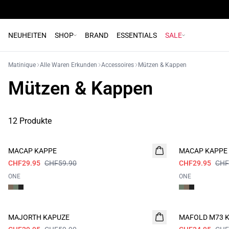
NEUHEITEN
SHOP
BRAND
ESSENTIALS
SALE
Matinique
Alle Waren Erkunden
Accessoires
Mützen & Kappen
Mützen & Kappen
12 Produkte
- 50%
- 50%
MACAP KAPPE
MACAP KAPPE
CHF29.95
CHF59.90
CHF29.95
CHF
ONE
ONE
- 50%
- 50%
MAJORTH KAPUZE
MAFOLD M73 