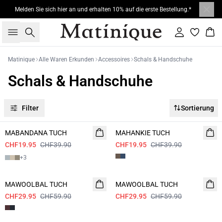
Melden Sie sich hier an und erhalten 10% auf die erste Bestellung.*
Suche
Einloggen
War
Matinique
Alle Waren Erkunden
Accessoires
Schals & Handschuhe
Schals & Handschuhe
Filter
Sortierung
- 50%
- 50%
MABANDANA TUCH
MAHANKIE TUCH
CHF19.95
CHF39.90
CHF19.95
CHF39.90
+
3
- 50%
- 50%
MAWOOLBAL TUCH
MAWOOLBAL TUCH
CHF29.95
CHF59.90
CHF29.95
CHF59.90
- 50%
- 50%