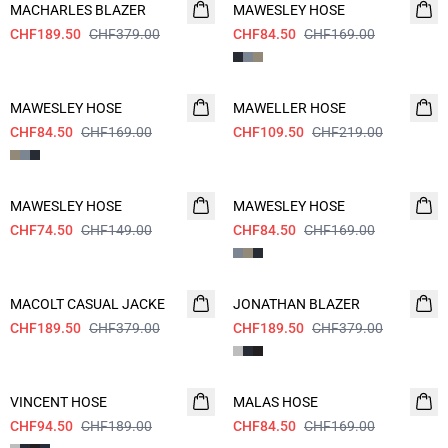
MACHARLES BLAZER
MAWESLEY HOSE
CAMPAIGN SUIT
CHF189.50
CHF379.00
CHF84.50
CHF169.00
- 50%
- 50%
MAWESLEY HOSE
CAMPAIGN SUIT
MAWELLER HOSE
CHF84.50
CHF169.00
CHF109.50
CHF219.00
- 50%
- 50%
MAWESLEY HOSE
CAMPAIGN SUIT
MAWESLEY HOSE
CHF74.50
CHF149.00
CHF84.50
CHF169.00
- 50%
- 50%
MACOLT CASUAL JACKE
JONATHAN BLAZER
CHF189.50
CHF379.00
CHF189.50
CHF379.00
- 50%
- 50%
VINCENT HOSE
MALAS HOSE
CHF94.50
CHF189.00
CHF84.50
CHF169.00