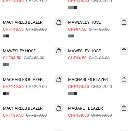
CHF149.50
CHF299.00
CHF174.50
CHF349.00
- 50%
- 50%
MACHARLES BLAZER
MAWESLEY HOSE
CHF149.50
CHF299.00
CHF94.50
CHF189.00
- 50%
- 50%
MAWESLEY HOSE
MAWESLEY HOSE
CHF94.50
CHF189.00
CHF94.50
CHF189.00
- 50%
- 50%
MACHARLES BLAZER
MACHARLES BLAZER
CHF149.50
CHF299.00
CHF174.50
CHF349.00
- 50%
- 50%
MACHARLES BLAZER
CAMPAIGN SUIT
MAGARET BLAZER
CHF139.50
CHF279.00
CHF199.50
CHF399.00
- 50%
- 50%