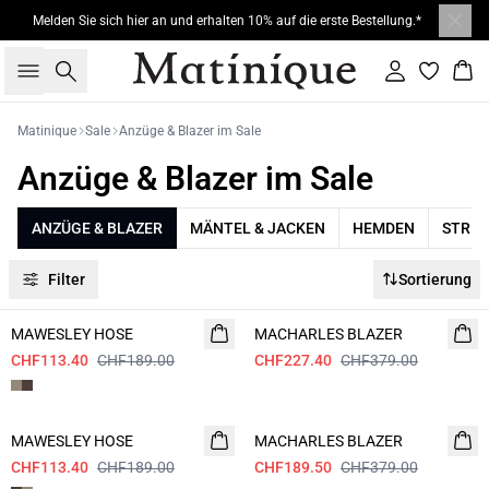
Melden Sie sich hier an und erhalten 10% auf die erste Bestellung.*
Suche
Einloggen
War
Matinique
Sale
Anzüge & Blazer im Sale
Anzüge & Blazer im Sale
ANZÜGE & BLAZER
MÄNTEL & JACKEN
HEMDEN
STRIC
Filter
Sortierung
- 40%
- 40%
MAWESLEY HOSE
MACHARLES BLAZER
CHF113.40
CHF189.00
CHF227.40
CHF379.00
- 40%
- 50%
MAWESLEY HOSE
MACHARLES BLAZER
CHF113.40
CHF189.00
CHF189.50
CHF379.00