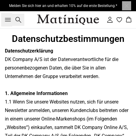
Melden Sie sich hier an und erhalten 10% auf die erste Bestellung.*
Suche
Einloggen
War
Datenschutzbestimmungen
Datenschutzerklärung
DK Company A/S ist der Datenverantwortliche für die
personenbezogenen Daten, die über Sie in allen
Unternehmen der Gruppe verarbeitet werden.
1. Allgemeine Informationen
1.1 Wenn Sie unsere Websites nutzen, sich für unsere
Newsletter anmelden, unseren Kundenclubs beitreten oder
in einem unserer Online-Markenshops (im Folgenden
„Websites“) einkaufen, sammelt DK Company Online A/S,
Teil der DK Company A/S (im Folgenden „DK Company“