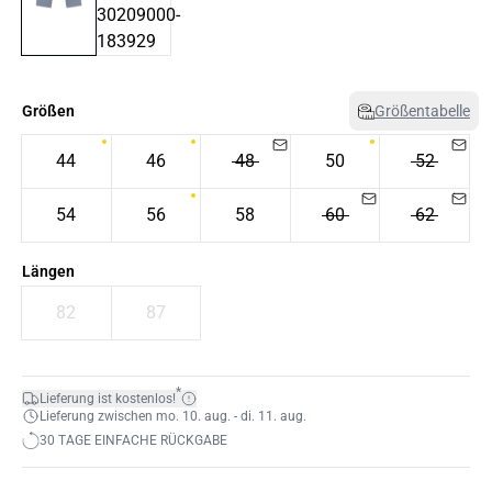
Größen
Größentabelle
44
46
48
50
52
54
56
58
60
62
Längen
82
87
*
Lieferung ist kostenlos!
Lieferung zwischen mo. 10. aug. - di. 11. aug.
30 TAGE EINFACHE RÜCKGABE