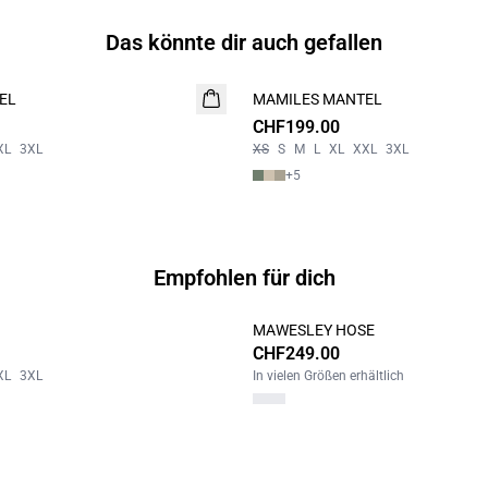
Das könnte dir auch gefallen
EL
MAMILES MANTEL
NEUHEIT
CHF199.00
XL
3XL
XS
S
M
L
XL
XXL
3XL
+
5
Empfohlen für dich
MAWESLEY HOSE
CHF249.00
XL
3XL
In vielen Größen erhältlich