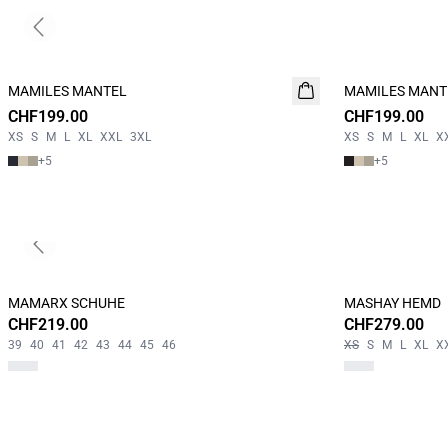
Previous slide
MAMILES MANTEL
NEUHEIT
MAMILES MANT
NEUHEIT
CHF199.00
CHF199.00
XS
S
M
L
XL
XXL
3XL
XS
S
M
L
XL
X
+
5
+
5
Previous slide
MAMARX SCHUHE
MASHAY HEMD
CHF219.00
CHF279.00
39
40
41
42
43
44
45
46
XS
S
M
L
XL
X