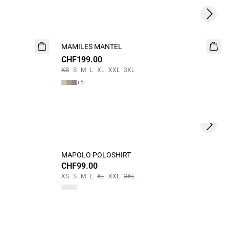
Next s
MAMILES MANTEL
NEUHEIT
CHF199.00
XS
S
M
L
XL
XXL
3XL
+
5
Next s
MAPOLO POLOSHIRT
CHF99.00
XS
S
M
L
XL
XXL
3XL