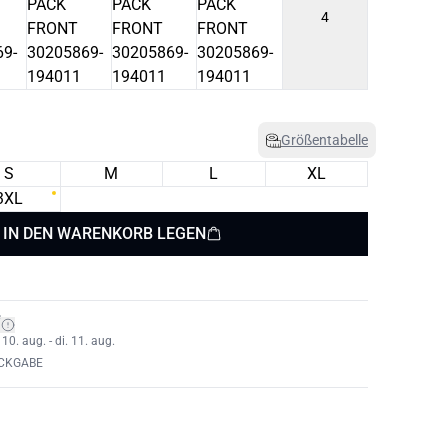
4
Größentabelle
S
M
L
XL
3XL
IN DEN WARENKORB LEGEN
*
0. aug. - di. 11. aug.
ÜCKGABE