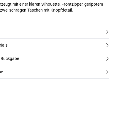
eugt mit einer klaren Silhouette, Frontzipper, geripptem
zwei schrägen Taschen mit Knopfdetail.
rials
d Rückgabe
se