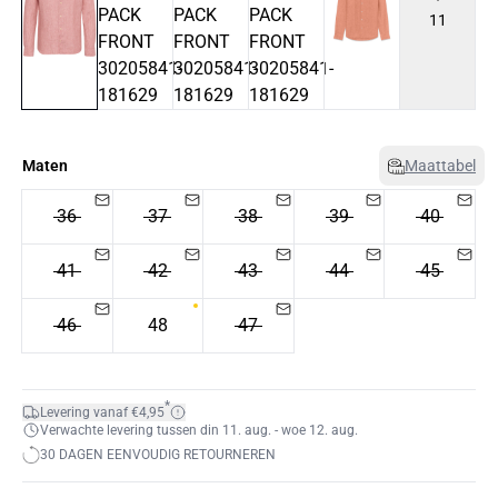
11
Maten
Maattabel
36
37
38
39
40
41
42
43
44
45
46
48
47
*
Levering vanaf €4,95
Verwachte levering tussen din 11. aug. - woe 12. aug.
30 DAGEN EENVOUDIG RETOURNEREN