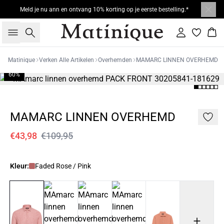
Meld je nu ann en ontvang 10% korting op je eerste bestelling.*
Zoeken
Inloggen
Win
Matinique
Verken Alle Artikelen
Overhemden
MAMARC LINNEN OVERHEMD
60%
MAMARC LINNEN OVERHEMD
€43,98
€109,95
Kleur:
Faded Rose / Pink