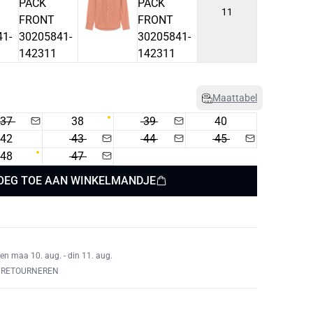
11
Maattabel
37
38
39
40
42
43
44
45
48
47
OEG TOE AAN WINKELMANDJE
en maa 10. aug. - din 11. aug.
 RETOURNEREN