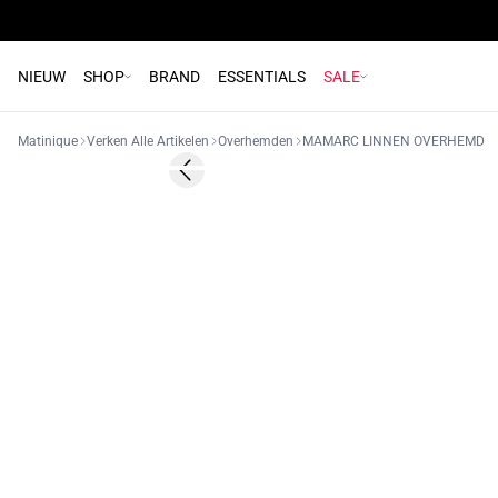
NIEUW
SHOP
BRAND
ESSENTIALS
SALE
Matinique
Verken Alle Artikelen
Overhemden
MAMARC LINNEN OVERHEMD
Previous slide
NIEUW