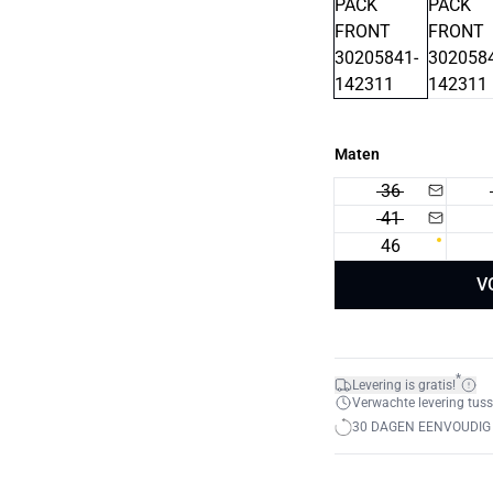
Maten
36
41
46
V
*
Levering is gratis!
Verwachte levering tuss
30 DAGEN EENVOUDIG