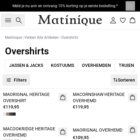
Meld je nu ann en ontvang 10% korting op je eerste bestelling.*
Zoeken
Inloggen
Win
Matinique
Verken Alle Artikelen
Overshirts
Overshirts
JASSEN & JACKS
KOSTUUMS
OVERHEMDEN
TRUIEN
Filters
Sorteren
MAORIGNAL HERITAGE
MACORNSHAW HERITAGE
NIEUW
OVERSHIRT
OVERHEMD
€119,95
€119,95
MACOOKRIDGE HERITAGE
MAORIGNAL OVERHEMD
NIEUW
OVERHEMD
€109,95