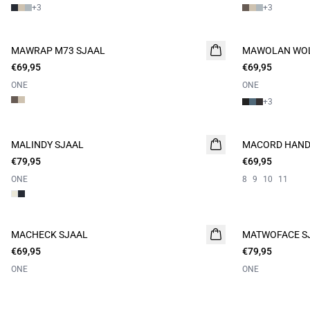
+
3
+
3
MAWRAP M73 SJAAL
NIEUW
MAWOLAN WOL
NIEUW
€69,95
€69,95
ONE
ONE
+
3
MALINDY SJAAL
MACORD HAN
€79,95
€69,95
ONE
8
9
10
11
MACHECK SJAAL
NIEUW
MATWOFACE S
€69,95
€79,95
ONE
ONE