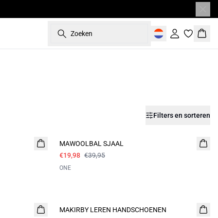
Zoeken
Inloggen
Wink
Filters en sorteren
- 50%
MAWOOLBAL SJAAL
€19,98
€39,95
ONE
- 50%
MAKIRBY LEREN HANDSCHOENEN