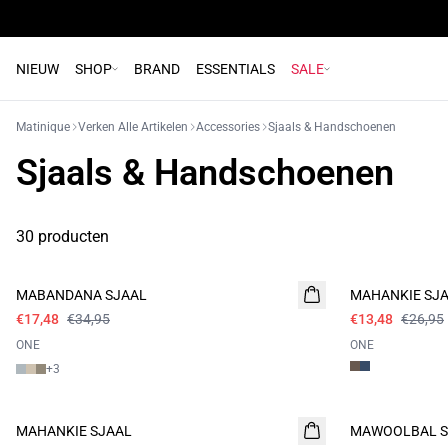
NIEUW
SHOP
BRAND
ESSENTIALS
SALE
Matinique
Verken Alle Artikelen
Accessories
Sjaals & Handschoenen
Sjaals & Handschoenen
30 producten
- 50%
- 50%
MABANDANA SJAAL
MAHANKIE SJ
€17,48
€34,95
€13,48
€26,95
ONE
ONE
+
3
- 50%
- 50%
MAHANKIE SJAAL
MAWOOLBAL S