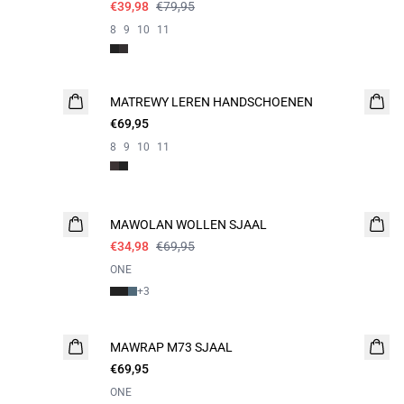
€39,98
€79,95
8
9
10
11
MATREWY LEREN HANDSCHOENEN
€69,95
8
9
10
11
- 50%
MAWOLAN WOLLEN SJAAL
€34,98
€69,95
ONE
+
3
MAWRAP M73 SJAAL
€69,95
ONE