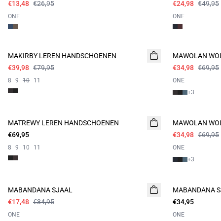
€13,48
€26,95
€24,98
€49,95
ONE
ONE
- 50%
- 50%
MAKIRBY LEREN HANDSCHOENEN
MAWOLAN WOL
€39,98
€79,95
€34,98
€69,95
8
9
10
11
ONE
+
3
- 50%
MATREWY LEREN HANDSCHOENEN
MAWOLAN WOL
€69,95
€34,98
€69,95
8
9
10
11
ONE
+
3
- 50%
MABANDANA SJAAL
MABANDANA S
€17,48
€34,95
€34,95
ONE
ONE