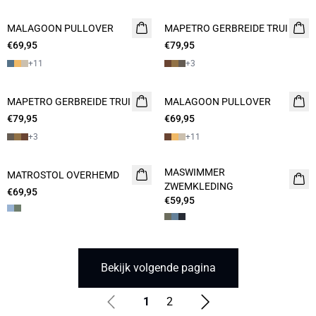
MALAGOON PULLOVER
2 FOR 120
MAPETRO GERBREIDE TRUI
2 FOR 120
€69,95
€79,95
+
11
+
3
MAPETRO GERBREIDE TRUI
2 FOR 120
MALAGOON PULLOVER
2 FOR 120
€79,95
€69,95
+
3
+
11
MASWIMMER
MATROSTOL OVERHEMD
2 FOR 120
2 FOR 120
ZWEMKLEDING
€69,95
€59,95
Bekijk volgende pagina
1
2