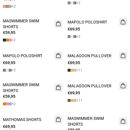
+
3
+
2
MASWIMMER SWIM
NIEUW
MAPOLO POLOSHIRT
NIEUW
SHORTS
2 FOR 120
€69,95
2 FOR 120
€59,95
+
2
+
2
MAPOLO POLOSHIRT
NIEUW
MALAGOON PULLOVER
NIEUW
€69,95
2 FOR 120
€69,95
2 FOR 120
+
3
+
11
MASWIMMER SWIM
2 FOR 120
MALAGOON PULLOVER
NIEUW
SHORTS
€69,95
2 FOR 120
€59,95
+
11
+
2
MASWIMMER SWIM
MATHOMAS SHORTS
2 FOR 120
2 FOR 120
SHORTS
€69,95