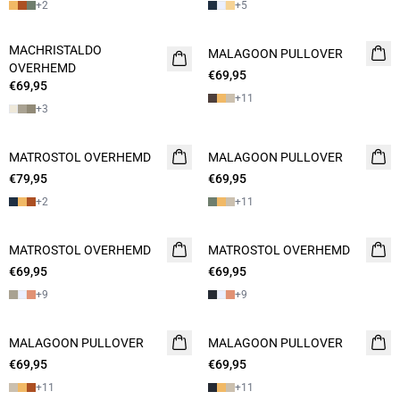
+
2
+
5
MACHRISTALDO
NIEUW
MALAGOON PULLOVER
NIEUW
OVERHEMD
2 FOR 120
€69,95
2 FOR 120
€69,95
+
11
+
3
MATROSTOL OVERHEMD
NIEUW
MALAGOON PULLOVER
NIEUW
€79,95
2 FOR 120
€69,95
2 FOR 120
+
2
+
11
MATROSTOL OVERHEMD
2 FOR 120
MATROSTOL OVERHEMD
2 FOR 120
€69,95
€69,95
+
9
+
9
MALAGOON PULLOVER
2 FOR 120
MALAGOON PULLOVER
2 FOR 120
€69,95
€69,95
+
11
+
11