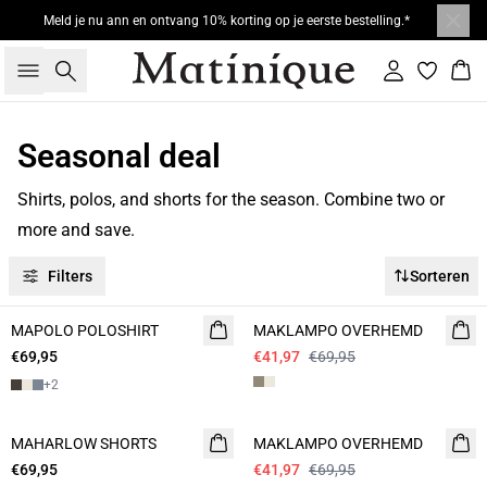
Meld je nu ann en ontvang 10% korting op je eerste bestelling.*
Zoeken
Inloggen
Win
Seasonal deal
Shirts, polos, and shorts for the season. Combine two or
more and save.
Filters
Sorteren
- 40%
MAPOLO POLOSHIRT
NIEUW
MAKLAMPO OVERHEMD
€69,95
2 FOR 120
€41,97
€69,95
+
2
- 40%
MAHARLOW SHORTS
NIEUW
MAKLAMPO OVERHEMD
€69,95
2 FOR 120
€41,97
€69,95