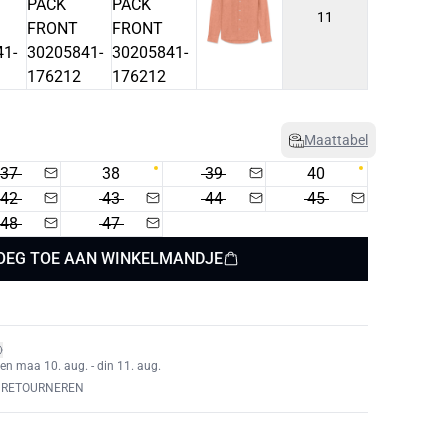
11
Maattabel
37
38
39
40
42
43
44
45
48
47
OEG TOE AAN WINKELMANDJE
en maa 10. aug. - din 11. aug.
 RETOURNEREN