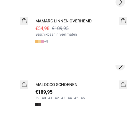
Next s
- 50%
MAMARC LINNEN OVERHEMD
€54,98
€109,95
Beschikbaar in veel maten
+
9
Next s
MALOCCO SCHOENEN
NIEUW
€189,95
39
40
41
42
43
44
45
46