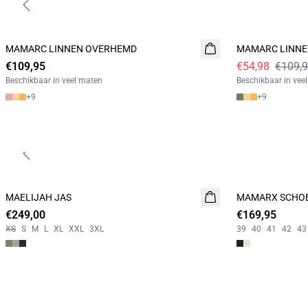
Previous slide
- 50%
MAMARC LINNEN OVERHEMD
NIEUW
MAMARC LINN
€109,95
€54,98
€109,
Beschikbaar in veel maten
Beschikbaar in vee
+
9
+
9
Previous slide
MAELIJAH JAS
NIEUW
MAMARX SCHO
NIEUW
€249,00
€169,95
XS
S
M
L
XL
XXL
3XL
39
40
41
42
43