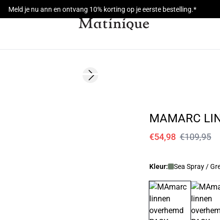
Meld je nu ann en ontvang 10% korting op je eerste bestelling.*
- 50%
Next slide
MAMARC LI
€54,98
€109,95
Kleur:
Sea Spray / Gr