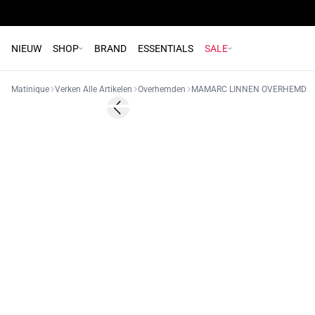
NIEUW
SHOP
BRAND
ESSENTIALS
SALE
Matinique
Verken Alle Artikelen
Overhemden
MAMARC LINNEN OVERHEMD
- 50%
Previous slide