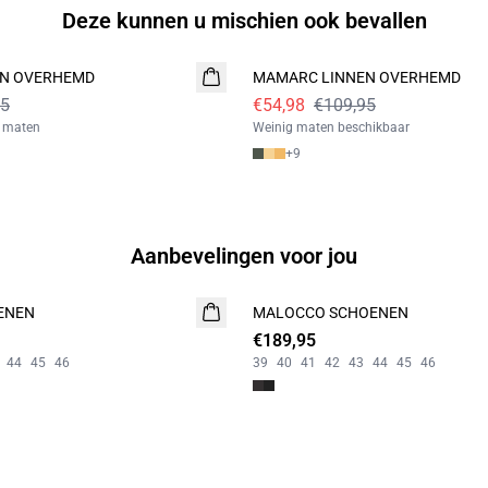
Deze kunnen u mischien ook bevallen
- 50%
EN OVERHEMD
MAMARC LINNEN OVERHEMD
95
€54,98
€109,95
l maten
Weinig maten beschikbaar
+
9
Aanbevelingen voor jou
ENEN
MALOCCO SCHOENEN
NIEUW
€189,95
44
45
46
39
40
41
42
43
44
45
46