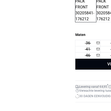
Maten
36
41
46
V
*
Levering vanaf €4,95
Verwachte levering tuss
30 DAGEN EENVOUDIG