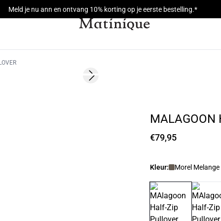
Meld je nu ann en ontvang 10% korting op je eerste bestelling.*
LOVER
Next slide
NIEUW
MALAGOON H
€79,95
Kleur:
Morel Melange 