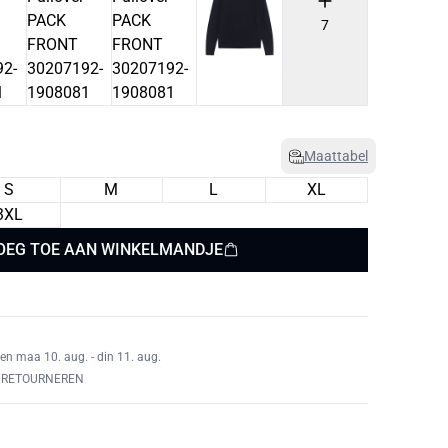
7
Maattabel
S
M
L
XL
3XL
OEG TOE AAN WINKELMANDJE
en maa 10. aug. - din 11. aug.
 RETOURNEREN