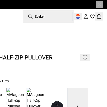
Zoeken
Inloggen
Wink
187 cm • L
NIEUW
ALF-ZIP PULLOVER
/ Grey