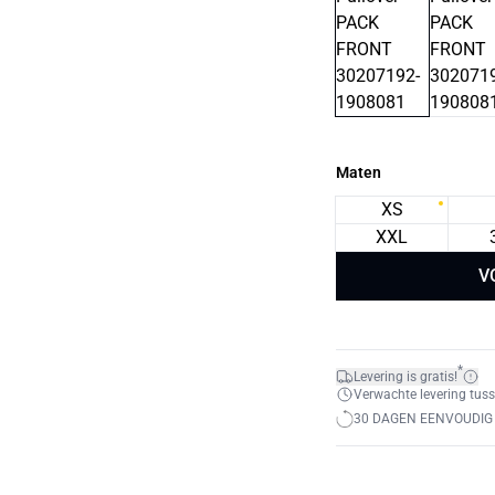
Maten
XS
XXL
V
*
Levering is gratis!
Verwachte levering tuss
30 DAGEN EENVOUDIG