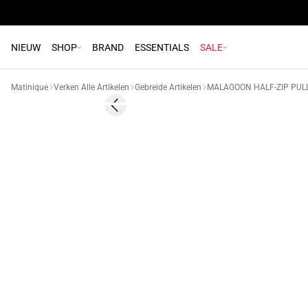
NIEUW
SHOP
BRAND
ESSENTIALS
SALE
Matinique
Verken Alle Artikelen
Gebreide Artikelen
MALAGOON HALF-ZIP PUL
Previous slide
NIEUW