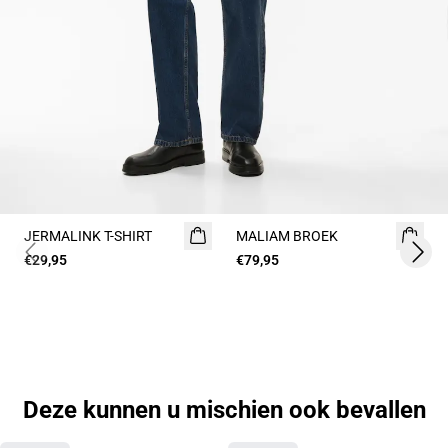
JERMALINK T-SHIRT
2 for 45€
MALIAM BROEK
€29,95
€79,95
Previous slide
Next 
Deze kunnen u mischien ook bevallen