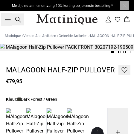
Meld je nu ann en ontvang 10% korting op je eerste bestelling.*
Zoeken
Inloggen
Win
Matinique
Verken Alle Artikelen
Gebreide Artikelen
MALAGOON HALF-ZIP PUL
MALAGOON HALF-ZIP PULLOVER
€79,95
Kleur:
Dark Forest / Green