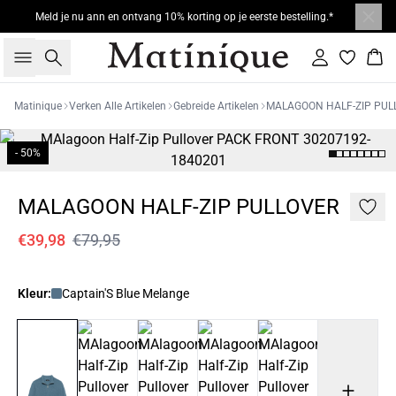
Meld je nu ann en ontvang 10% korting op je eerste bestelling.*
Zoeken
Inloggen
Win
Matinique
Verken Alle Artikelen
Gebreide Artikelen
MALAGOON HALF-ZIP PUL
- 50%
MALAGOON HALF-ZIP PULLOVER
€39,98
€79,95
Kleur:
Captain'S Blue Melange