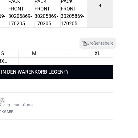
4
Größentabelle
S
M
L
XL
3XL
IN DEN WARENKORB LEGEN
*
7. aug. - mo. 10. aug.
ÜCKGABE