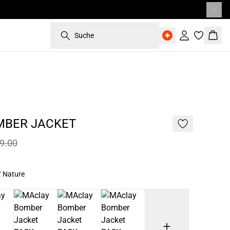
Suche
Einloggen
Ware
- 50%
MBER JACKET
9.00
/ Nature