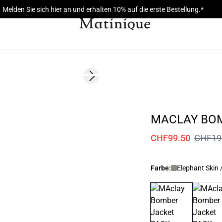
Melden Sie sich hier an und erhalten 10% auf die erste Bestellung.*
- 50%
Next slide
MACLAY BO
CHF99.50
CHF19
Farbe:
Elephant Skin 