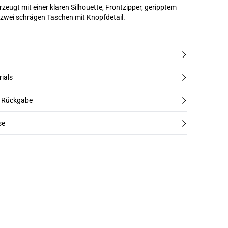
eugt mit einer klaren Silhouette, Frontzipper, geripptem
zwei schrägen Taschen mit Knopfdetail.
rials
d Rückgabe
se