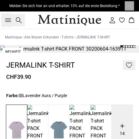
Melden Sie sich hier an und erhalten 10% auf die erste Bestellung.*
Suche
Einloggen
War
Matinique
Alle Waren Erkunden
T-shirts
JERMALINK T-SHIRT
NEUHEIT
JERMALINK T-SHIRT
CHF39.90
Farbe:
Lavender Aura / Purple
14