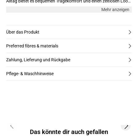
Alltag bietet es bequemen Tragekomfort und einen zeitlosen Look,
der vielseitig kombinierbar ist.
Mehr anzeigen
Über das Produkt
Preferred fibres & materials
Zahlung, Lieferung und Rückgabe
Pflege- & Waschhinweise
Previous slide
Next s
Das könnte dir auch gefallen