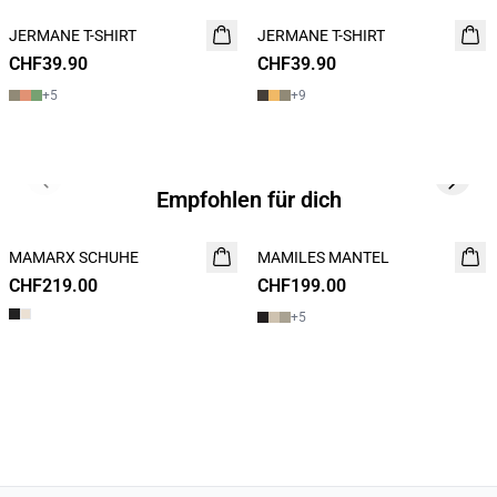
JERMANE T-SHIRT
NEUHEIT
JERMANE T-SHIRT
NEUHEIT
CHF39.90
2 FOR 60
CHF39.90
2 FOR 60
+
5
+
9
Previous slide
Next s
Empfohlen für dich
MAMARX SCHUHE
NEUHEIT
MAMILES MANTEL
NEUHEIT
CHF219.00
CHF199.00
+
5