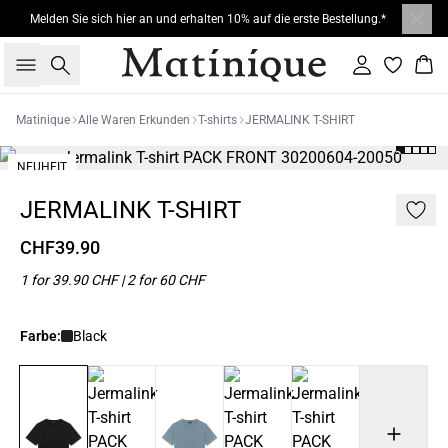
Melden Sie sich hier an und erhalten 10% auf die erste Bestellung.*
Suche
Einloggen
War
Matinique
Alle Waren Erkunden
T-shirts
JERMALINK T-SHIRT
NEUHEIT
2 FOR 60
JERMALINK T-SHIRT
CHF39.90
1 for 39.90 CHF | 2 for 60 CHF
Farbe:
Black