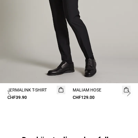
JERMALINK T-SHIRT
NEUHEIT
MALIAM HOSE
Previous slide
Next 
CHF39.90
2 FOR 60
CHF129.00