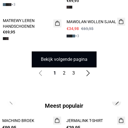
€69,95
+
3
- 50%
MATREWY LEREN
MAWOLAN WOLLEN SJAAL
HANDSCHOENEN
€34,98
€69,95
€69,95
+
3
Bekijk volgende pagina
1
2
3
Previous slide
Next s
Meest populair
MACHINO BROEK
NIEUW
JERMALINK T-SHIRT
NIEUW
€99,95
€29,95
2 for 45€