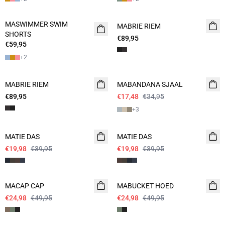
MASWIMMER SWIM
2 FOR 120
MABRIE RIEM
SHORTS
€89,95
€59,95
+
2
- 50%
MABRIE RIEM
MABANDANA SJAAL
€89,95
€17,48
€34,95
+
3
- 50%
- 50%
MATIE DAS
MATIE DAS
€19,98
€39,95
€19,98
€39,95
- 50%
- 50%
MACAP CAP
MABUCKET HOED
€24,98
€49,95
€24,98
€49,95
- 50%
- 50%