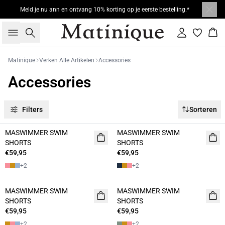
Meld je nu ann en ontvang 10% korting op je eerste bestelling.*
Zoeken
Inloggen
Win
Matinique
Verken Alle Artikelen
Accessories
Accessories
Filters
Sorteren
MASWIMMER SWIM
MASWIMMER SWIM
NIEUW
NIEUW
SHORTS
SHORTS
2 FOR 120
2 FOR 120
€59,95
€59,95
+
2
+
2
MASWIMMER SWIM
MASWIMMER SWIM
2 FOR 120
2 FOR 120
SHORTS
SHORTS
€59,95
€59,95
+
2
+
2