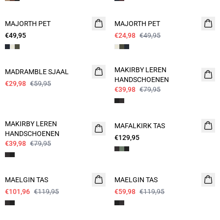
- 50%
MAJORTH PET
MAJORTH PET
€49,95
€24,98
€49,95
- 50%
- 50%
MAKIRBY LEREN
MADRAMBLE SJAAL
HANDSCHOENEN
€29,98
€59,95
€39,98
€79,95
- 50%
MAKIRBY LEREN
MAFALKIRK TAS
NIEUW
HANDSCHOENEN
€129,95
€39,98
€79,95
15%
- 50%
MAELGIN TAS
MAELGIN TAS
€101,96
€119,95
€59,98
€119,95