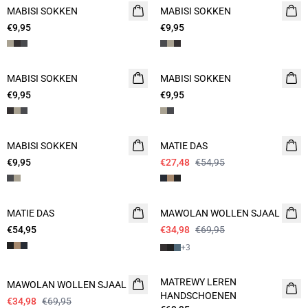
MABISI SOKKEN
2 for 15
MABISI SOKKEN
2 for 15
€9,95
€9,95
MABISI SOKKEN
2 for 15
MABISI SOKKEN
2 for 15
€9,95
€9,95
- 50%
MABISI SOKKEN
2 for 15
MATIE DAS
€9,95
€27,48
€54,95
- 50%
MATIE DAS
MAWOLAN WOLLEN SJAAL
€54,95
€34,98
€69,95
+
3
- 50%
MATREWY LEREN
MAWOLAN WOLLEN SJAAL
HANDSCHOENEN
€34,98
€69,95