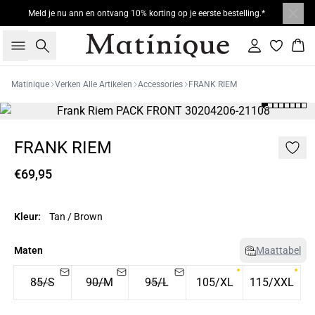
Meld je nu ann en ontvang 10% korting op je eerste bestelling.*
Zoeken
Inloggen
Win
Matinique
Verken Alle Artikelen
Accessories
FRANK RIEM
FRANK RIEM
€69,95
Kleur:
Tan / Brown
Maten
Maattabel
85/S
90/M
95/L
105/XL
115/XXL