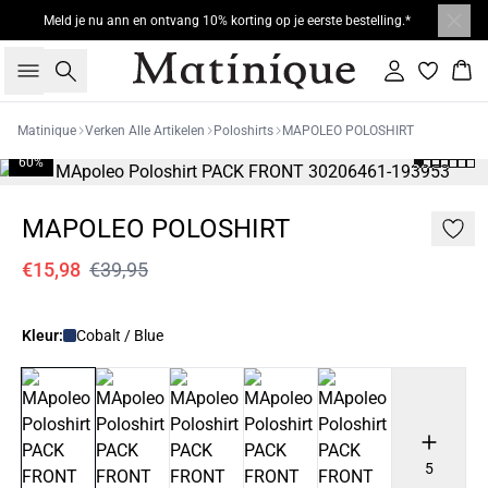
Meld je nu ann en ontvang 10% korting op je eerste bestelling.*
Zoeken
Inloggen
Win
Matinique
Verken Alle Artikelen
Poloshirts
MAPOLEO POLOSHIRT
60%
MAPOLEO POLOSHIRT
€15,98
€39,95
Kleur:
Cobalt / Blue
5