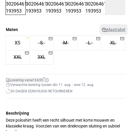
Maten
Maattabel
XS
S
M
L
XL
XXL
3XL
*
Levering vanaf €4,95
Verwachte levering tussen din 11. aug. - woe 12. aug.
30 DAGEN EENVOUDIG RETOURNEREN
Beschrijving
Deze poloshirt heeft een recht silhouet met korte mouwen en
klassieke kraag. Voorzien van een drieknopen sluiting en subtiel