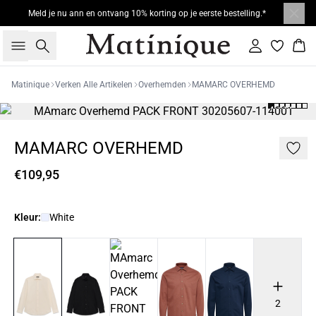
Meld je nu ann en ontvang 10% korting op je eerste bestelling.*
Zoeken
Inloggen
Win
Matinique
Verken Alle Artikelen
Overhemden
MAMARC OVERHEMD
MAMARC OVERHEMD
€109,95
Kleur:
White
2