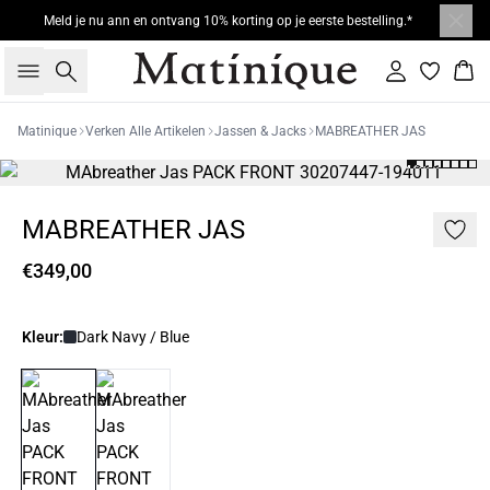
Meld je nu ann en ontvang 10% korting op je eerste bestelling.*
Zoeken
Inloggen
Win
Matinique
Verken Alle Artikelen
Jassen & Jacks
MABREATHER JAS
MABREATHER JAS
€349,00
Kleur:
Dark Navy / Blue