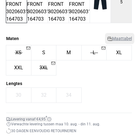
5
Maten
Maattabel
XS
S
M
L
XL
XXL
3XL
Lengtes
30
32
34
*
Levering vanaf €4,95
Verwachte levering tussen maa 10. aug. - din 11. aug.
30 DAGEN EENVOUDIG RETOURNEREN