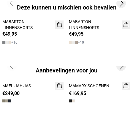
Previous slide
Next s
Deze kunnen u mischien ook bevallen
MABARTON
MABARTON
NIEUW
NIEUW
LINNENSHORTS
LINNENSHORTS
€49,95
€49,95
+
10
+
10
Previous slide
Next s
Aanbevelingen voor jou
MAELIJAH JAS
NIEUW
MAMARX SCHOENEN
NIEUW
€249,00
€169,95