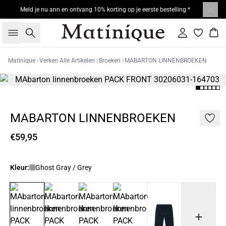
Meld je nu ann en ontvang 10% korting op je eerste bestelling.*
Zoeken
Inloggen
Win
Matinique
Verken Alle Artikelen
Broeken
MABARTON LINNENBROEKEN
MABARTON LINNENBROEKEN
€59,95
Kleur:
Ghost Gray / Grey