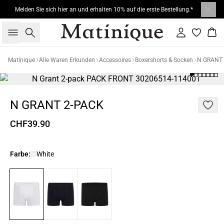
Melden Sie sich hier an und erhalten 10% auf die erste Bestellung.*
Suche
Einloggen
War
Matinique
Alle Waren Erkunden
Accessoires
Boxershorts & Socken
N GRANT
N GRANT 2-PACK
CHF39.90
Farbe:
White