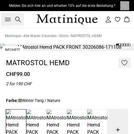
Melden Sie sich hier an und erhalten 10% auf die erste Bestellung.*
Suche
Einloggen
War
Matinique
Alle Waren Erkunden
Shirts
MATROSTOL HEMD
NEUHEIT
2 FOR 190
MATROSTOL HEMD
CHF99.00
2 for 190 CHF
Farbe:
Winter Twig / Nature