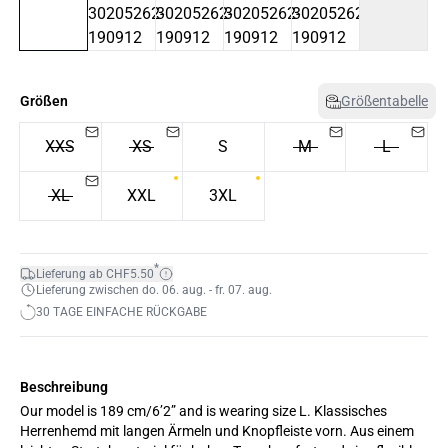
Größen
Größentabelle
XXS
XS
S
M
L
XL
XXL
3XL
*
Lieferung ab CHF5.50
Lieferung zwischen do. 06. aug. - fr. 07. aug.
30 TAGE EINFACHE RÜCKGABE
Beschreibung
Our model is 189 cm/6’2” and is wearing size L. Klassisches
Herrenhemd mit langen Ärmeln und Knopfleiste vorn. Aus einem