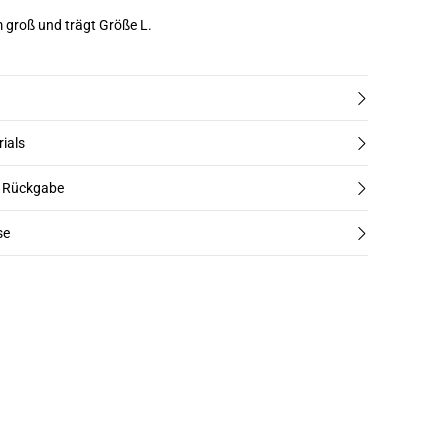
m groß und trägt Größe L.
rials
d Rückgabe
se