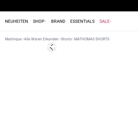
NEUHEITEN
SHOP
BRAND
ESSENTIALS
SALE
Matinique
Alle Waren Erkunden
Shorts
MATHOMAS SHORTS
Previous slide
2 FOR 190