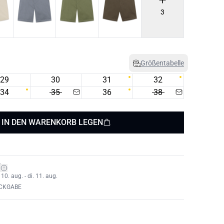
3
Größentabelle
29
30
31
32
34
35
36
38
IN DEN WARENKORB LEGEN
*
0. aug. - di. 11. aug.
ÜCKGABE