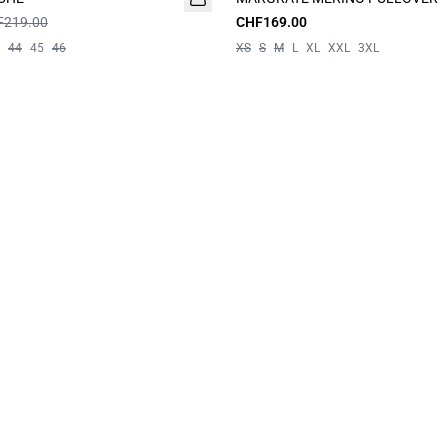
F219.00
CHF169.00
44
45
46
XS
S
M
L
XL
XXL
3XL