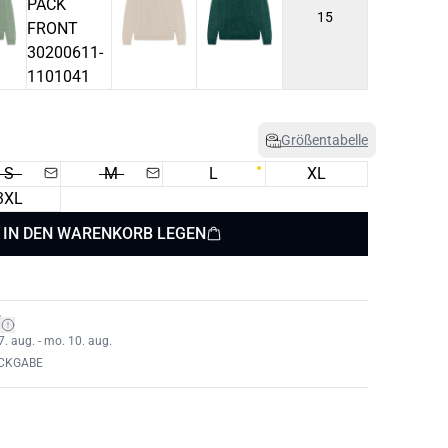
15
Größentabelle
S
M
L
XL
3XL
IN DEN WARENKORB LEGEN
*
7. aug. - mo. 10. aug.
ÜCKGABE