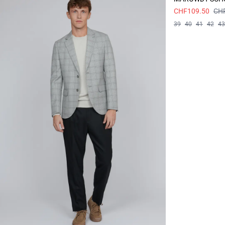
CHF109.50
CH
39
40
41
42
43