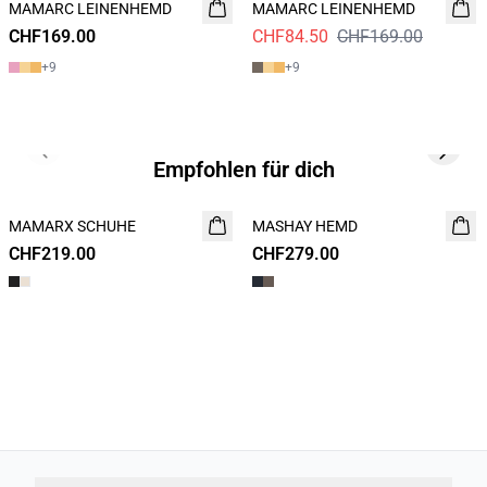
MAMARC LEINENHEMD
NEUHEIT
MAMARC LEINENHEMD
CHF169.00
CHF84.50
CHF169.00
+
9
+
9
Previous slide
Next s
Empfohlen für dich
MAMARX SCHUHE
NEUHEIT
MASHAY HEMD
NEUHEIT
CHF219.00
CHF279.00