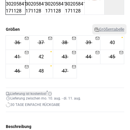
Größen
Größentabelle
36
37
38
39
40
41
42
43
44
45
46
48
47
*
Lieferung ist kostenlos!
Lieferung zwischen mo. 10. aug. - di. 11. aug.
30 TAGE EINFACHE RÜCKGABE
Beschreibung