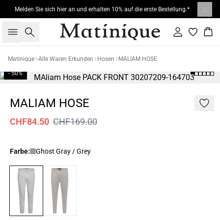
Melden Sie sich hier an und erhalten 10% auf die erste Bestellung.*
Suche
Einloggen
War
Matinique
Alle Waren Erkunden
Hosen
MALIAM HOSE
- 50%
MALIAM HOSE
CHF84.50
CHF169.00
Farbe:
Ghost Gray / Grey