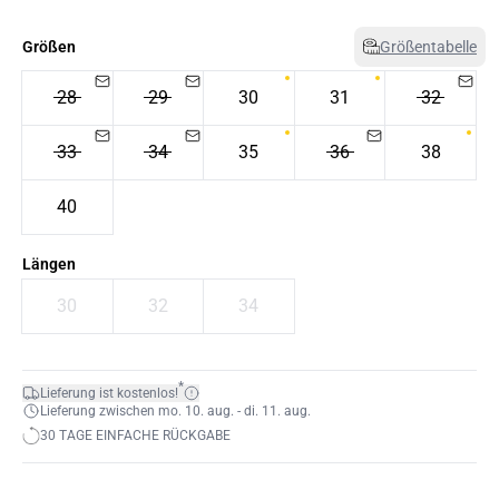
Größen
Größentabelle
28
29
30
31
32
33
34
35
36
38
40
Längen
30
32
34
*
Lieferung ist kostenlos!
Lieferung zwischen mo. 10. aug. - di. 11. aug.
30 TAGE EINFACHE RÜCKGABE