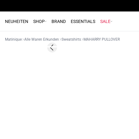
NEUHEITEN
SHOP
BRAND
ESSENTIALS
SALE
Matinique
Alle Waren Erkunden
Sweatshirts
MAHARRY PULLOVER
- 50%
Previous slide