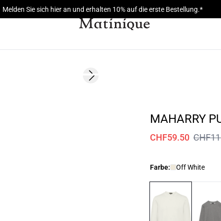
Melden Sie sich hier an und erhalten 10% auf die erste Bestellung.*
- 50%
Next slide
MAHARRY P
CHF59.50
CHF11
Farbe:
Off White