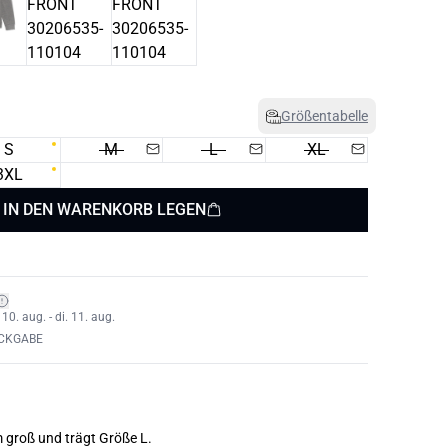
Größentabelle
S
M
L
XL
3XL
IN DEN WARENKORB LEGEN
0. aug. - di. 11. aug.
ÜCKGABE
m groß und trägt Größe L.