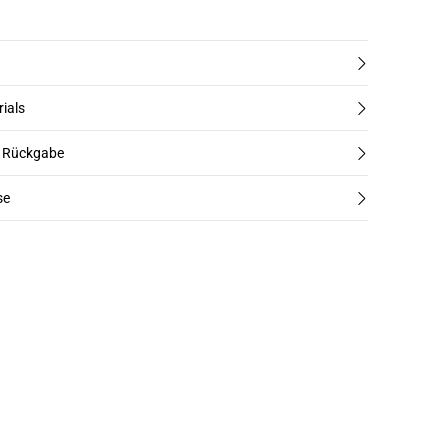
rials
d Rückgabe
se