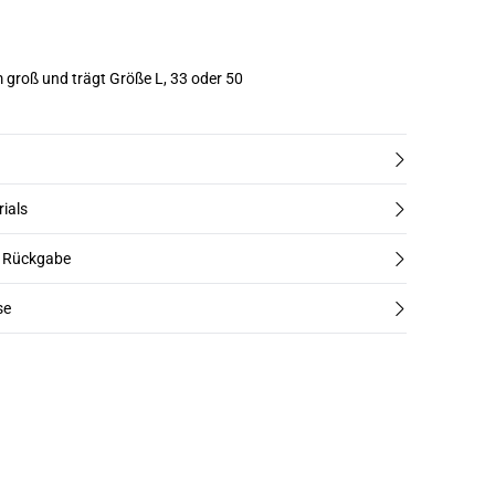
m groß und trägt Größe L, 33 oder 50
rials
d Rückgabe
se