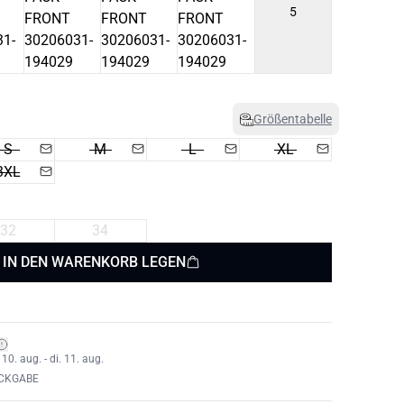
5
Größentabelle
S
M
L
XL
3XL
32
34
IN DEN WARENKORB LEGEN
0. aug. - di. 11. aug.
ÜCKGABE