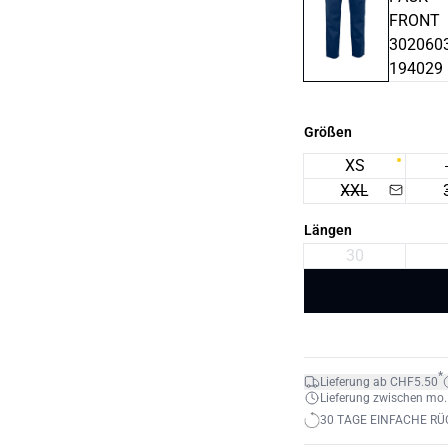
Größen
XS
XXL
Längen
30
*
Lieferung ab CHF5.50
Lieferung zwischen mo. 1
30 TAGE EINFACHE R