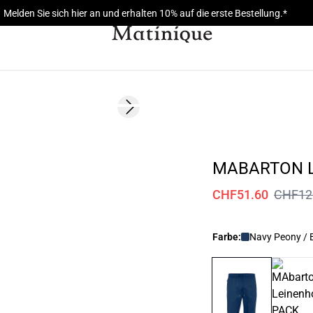
Melden Sie sich hier an und erhalten 10% auf die erste Bestellung.*
60%
Next slide
MABARTON 
CHF51.60
CHF12
Farbe:
Navy Peony / 