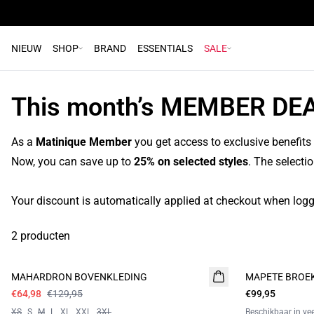
NIEUW
SHOP
BRAND
ESSENTIALS
SALE
This month’s MEMBER DE
As a
Matinique Member
you get access to exclusive benefits
Now, you can save up to
25% on selected styles
. The selecti
Your discount is automatically applied at checkout when logg
2 producten
- 50%
MAHARDRON BOVENKLEDING
MAPETE BROE
€64,98
€129,95
€99,95
XS
S
M
L
XL
XXL
3XL
Beschikbaar in ve