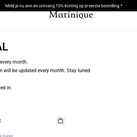
Meld je nu ann en ontvang 10% korting op je eerste bestelling.*
AL
 every month.
on will be updated every month. Stay tuned.
ed in.
K
el maten