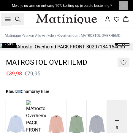
Meld je nu ann en ontvang 10% korting op je eerste bestelling.*
Zoeken
Inloggen
Win
Matinique
Verken Alle Artikelen
Overhemden
MATROSTOL OVERHEMD
- 50%
MATROSTOL OVERHEMD
€39,98
€79,95
Kleur:
Chambray Blue
3