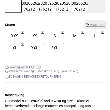
Maten
Maattabel
XXS
XS
S
M
L
XL
XXL
3XL
*
Levering vanaf €4,95
Verwachte levering tussen din 11. aug. - woe 12. aug.
30 DAGEN EENVOUDIG RETOURNEREN
Beschrijving
Our model is 189 cm/6’2” and is wearing size L. Klassiek
herenoverhemd met lange mouwen en knoopsluiting aan de