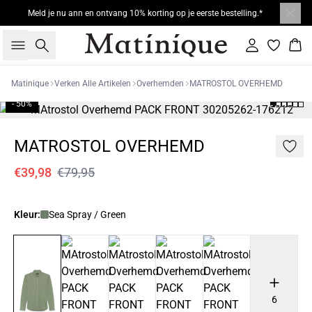
Meld je nu ann en ontvang 10% korting op je eerste bestelling.*
Zoeken
Inloggen
Win
Matinique
Verken Alle Artikelen
Overhemden
MATROSTOL OVERHEMD
- 50%
MATROSTOL OVERHEMD
€39,98
€79,95
Kleur:
Sea Spray / Green
6