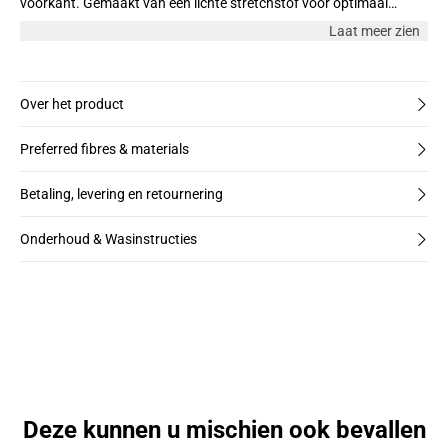
voorkant. Gemaakt van een lichte stretchstof voor optimaal
draagcomfort en een flexibele pasvorm. Perfect voor elke
Laat meer zien
gelegenheid – feestelijk of alledaags.
Over het product
Preferred fibres & materials
Betaling, levering en retournering
Onderhoud & Wasinstructies
Deze kunnen u mischien ook bevallen