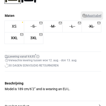
Maten
Maattabel
XS
S
M
L
XL
XXL
3XL
*
Levering vanaf €4,95
Verwachte levering tussen woe 12. aug. - don 13. aug.
30 DAGEN EENVOUDIG RETOURNEREN
Beschrijving
Model is 189 cm/6’2” and is wearing an EU L.