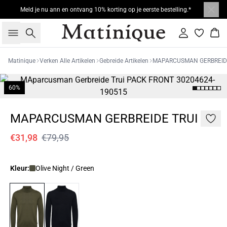
Meld je nu ann en ontvang 10% korting op je eerste bestelling.*
Zoeken
Inloggen
Win
Matinique
Verken Alle Artikelen
Gebreide Artikelen
MAPARCUSMAN GERBREIDE
60%
MAPARCUSMAN GERBREIDE TRUI
€31,98
€79,95
Kleur:
Olive Night / Green