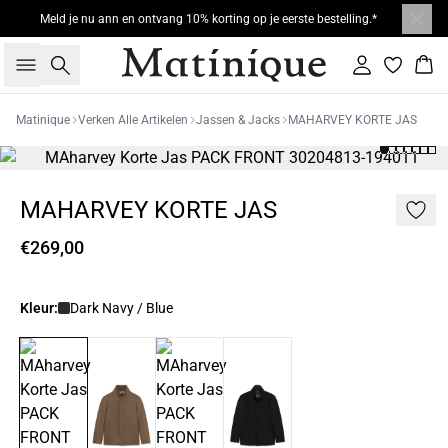
Meld je nu ann en ontvang 10% korting op je eerste bestelling.*
Zoeken
Inloggen
Win
Matinique
Verken Alle Artikelen
Jassen & Jacks
MAHARVEY KORTE JAS
MAHARVEY KORTE JAS
€269,00
Kleur:
Dark Navy / Blue