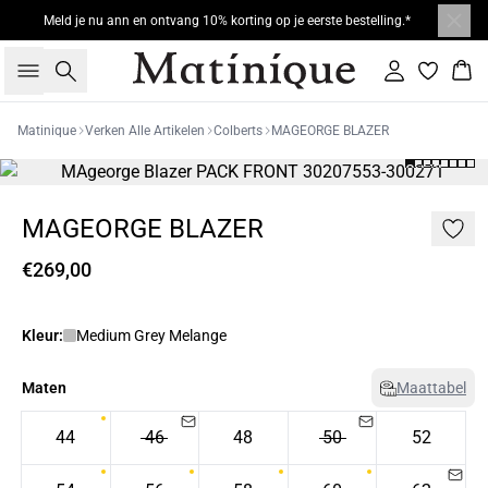
Meld je nu ann en ontvang 10% korting op je eerste bestelling.*
Zoeken
Inloggen
Win
Matinique
Verken Alle Artikelen
Colberts
MAGEORGE BLAZER
MAGEORGE BLAZER
€269,00
Kleur:
Medium Grey Melange
Maten
Maattabel
44
46
48
50
52