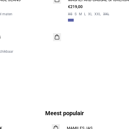
€219,00
el maten
XS
S
M
L
XL
XXL
3XL
S
chikbaar
Meest populair
K
MAMILES JAS
NIEUW