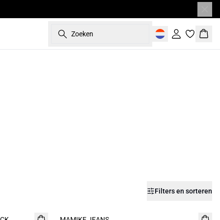
Zoeken
Inloggen
Wink
Filters en sorteren
ACK
MAMIKE JEANS