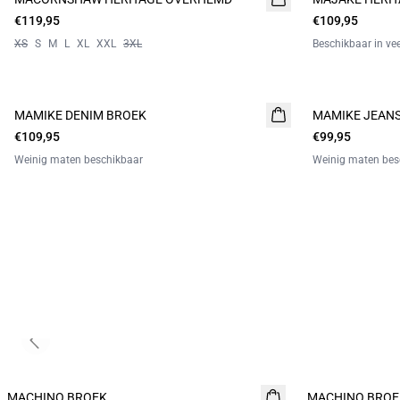
€119,95
€109,95
XS
S
M
L
XL
XXL
3XL
Beschikbaar in ve
MAMIKE DENIM BROEK
MAMIKE JEAN
€109,95
€99,95
Weinig maten beschikbaar
Weinig maten bes
Previous slide
MACHINO BROEK
NIEUW
MACHINO BROE
NIEUW