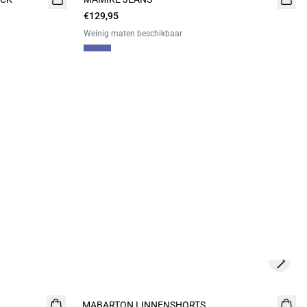
€129,95
Weinig maten beschikbaar
Next s
MABARTON LINNENSHORTS
NIEUW