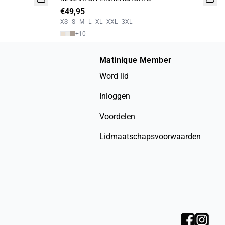
€49,95
XS
S
M
L
XL
XXL
3XL
+
10
Matinique Member
Word lid
Inloggen
Voordelen
Lidmaatschapsvoorwaarden