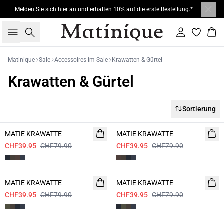
Melden Sie sich hier an und erhalten 10% auf die erste Bestellung.*
Suche
Einloggen
War
Matinique
Sale
Accessoires im Sale
Krawatten & Gürtel
Krawatten & Gürtel
Sortierung
- 50%
- 50%
MATIE KRAWATTE
MATIE KRAWATTE
CHF39.95
CHF79.90
CHF39.95
CHF79.90
- 50%
- 50%
MATIE KRAWATTE
MATIE KRAWATTE
CHF39.95
CHF79.90
CHF39.95
CHF79.90
- 50%
- 50%