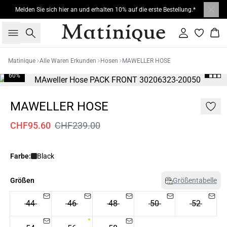
Melden Sie sich hier an und erhalten 10% auf die erste Bestellung.*
Suche
Einloggen
War
Matinique
Alle Waren Erkunden
Hosen
MAWELLER HOSE
60%
MAWELLER HOSE
CHF95.60
CHF239.00
Farbe:
Black
Größen
Größentabelle
44
46
48
50
52