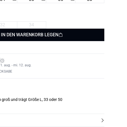
32
34
IN DEN WARENKORB LEGEN
*
1. aug. - mi. 12. aug.
ÜCKGABE
m groß und trägt Größe L, 33 oder 50