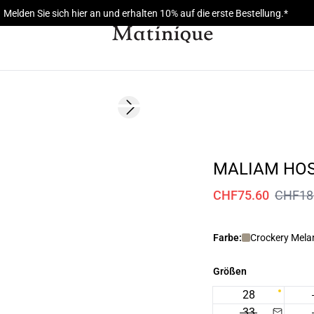
Melden Sie sich hier an und erhalten 10% auf die erste Bestellung.*
60%
Next slide
MALIAM HO
CHF75.60
CHF18
Farbe:
Crockery Mela
Größen
28
33