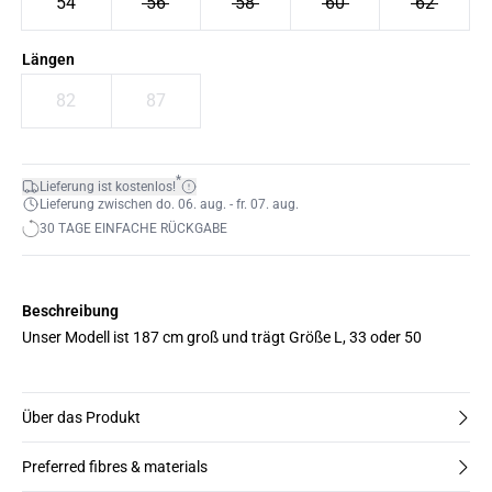
54
56
58
60
62
Längen
82
87
*
Lieferung ist kostenlos!
Lieferung zwischen do. 06. aug. - fr. 07. aug.
30 TAGE EINFACHE RÜCKGABE
Beschreibung
Unser Modell ist 187 cm groß und trägt Größe L, 33 oder 50
Über das Produkt
Preferred fibres & materials