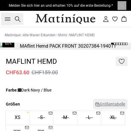
Melden Sie sich hier an und erhalten 10% auf die erste Bestellung.*
Suche
Einloggen
War
Matinique
Alle Waren Erkunden
Shirts
MAFLINT HEMD
60%
MAFLINT HEMD
CHF63.60
CHF159.00
Farbe:
Dark Navy / Blue
Größen
Größentabelle
XS
S
M
L
XL