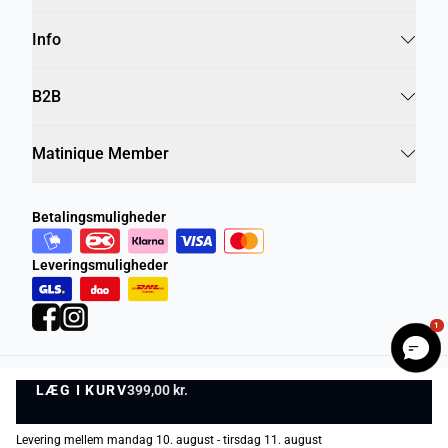
Info
B2B
Matinique Member
Betalingsmuligheder
Leveringsmuligheder
1
LÆG I KURV
Privatlivspolitik
Vilkår og betingelser
399,00 kr.
LÆG I KURV
©
DK Company Online A/S
2026
Levering mellem mandag 10. august - tirsdag 11. august