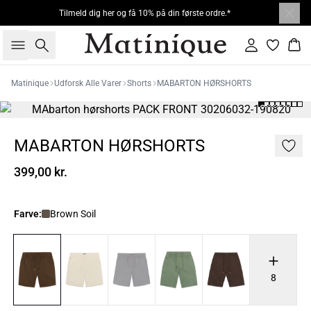
Tilmeld dig her og få 10% på din første ordre.*
Søg
Log ind
Kur
Matinique
Udforsk Alle Varer
Shorts
MABARTON HØRSHORTS
MABARTON HØRSHORTS
399,00 kr.
Farve:
Brown Soil
8