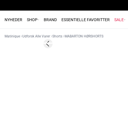
NYHEDER
SHOP
BRAND
ESSENTIELLE FAVORITTER
SALE
Matinique
Udforsk Alle Varer
Shorts
MABARTON HØRSHORTS
Previous slide
NYHED