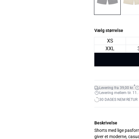
Vælg størrelse
XS
XXL
*
Levering fra 39,00 kr.
Levering mellem tir. 11. 
30 DAGES NEM RETUR
Beskrivelse
Shorts med lige pasform
giver et moderne, casual