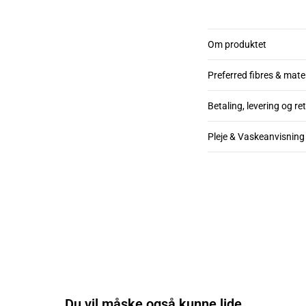
Om produktet
Preferred fibres & mate
Betaling, levering og re
Pleje & Vaskeanvisning
Du vil måske også kunne lide