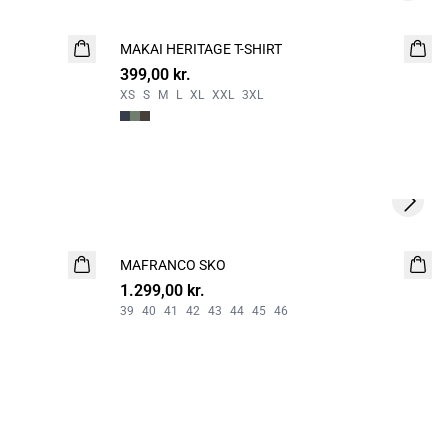
MAKAI HERITAGE T-SHIRT
NYHED
399,00 kr.
XS
S
M
L
XL
XXL
3XL
Next s
MAFRANCO SKO
NYHED
1.299,00 kr.
39
40
41
42
43
44
45
46