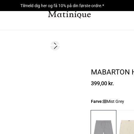
Tilmeld dig her og få 10% på din første ordre.*
Next slide
NYHED
MABARTON 
399,00 kr.
Farve:
Mist Grey