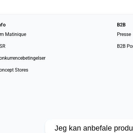
nfo
B2B
m Matinique
Presse
SR
B2B Por
onkurrencebetingelser
oncept Stores
Jeg kan anbefale produ