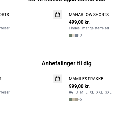
ORTS
MAHARLOW SHORTS
NYHED
499,00 kr.
2 FOR 800
relser
Findes i mange størrelser
+
3
Anbefalinger til dig
R
MAMILES FRAKKE
NYHED
999,00 kr.
relser
XS
S
M
L
XL
XXL
3XL
+
5