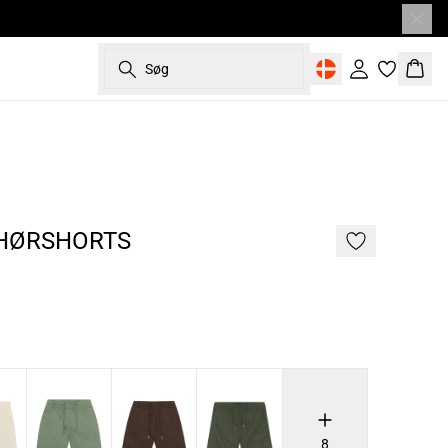
Søg
Log ind
Kurv
187 cm • L
NYHED
HØRSHORTS
8