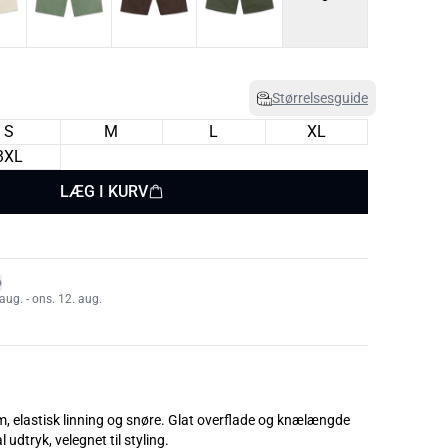
Størrelsesguide
S
M
L
XL
3XL
LÆG I KURV
aug. - ons. 12. aug.
, elastisk linning og snøre. Glat overflade og knælængde
 udtryk, velegnet til styling.