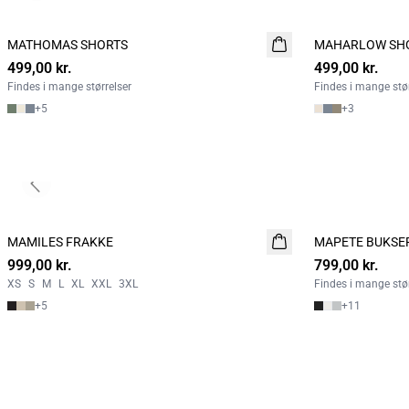
MATHOMAS SHORTS
NYHED
MAHARLOW SH
NYHED
499,00 kr.
2 FOR 800
499,00 kr.
2 FOR 800
Findes i mange størrelser
Findes i mange stør
+
5
+
3
Previous slide
MAMILES FRAKKE
NYHED
MAPETE BUKSE
NYHED
999,00 kr.
799,00 kr.
XS
S
M
L
XL
XXL
3XL
Findes i mange stør
+
5
+
11